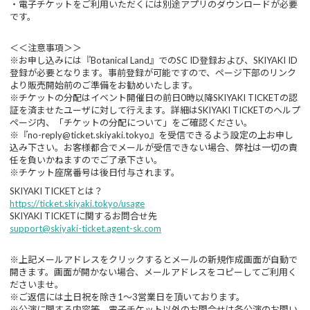
・電子チケットをご利用いただくには別途アプリのダウンロードが必要
です。
＜＜注意事項＞＞
※お申し込みには『Botanical Land』でのSC ID登録および、SKIYAKI ID
登録が必要となります。事前登録が可能ですので、ページ下部のリンク
より販売開始前のご準備をお勧めいたします。
※チケットの分配はイベント開催日の前日0時以降SKIYAKI TICKETの認
証を済ませたユーザに対して行えます。詳細はSKIYAKI TICKETのヘルプ
ページ内、「チケットの分配について」をご確認ください。
※『no-reply@ticket.skiyaki.tokyo』を受信できるよう設定の上お申し
込み下さい。お客様都合でメールが受信できない場合、弊社は一切の責
任を負いかねますのでご了承下さい。
※チケット座席番号は後日付与されます。
SKIYAKI TICKETとは？
https://ticket.skiyaki.tokyo/usage
SKIYAKI TICKETに関するお問合せ先
support@skiyaki-ticket.agent-sk.com
※上記メールアドレスをクリックするとメールの新規作成画面が自動で
開きます。画面が開かない場合、メールアドレスをコピーしてご利用く
ださいませ。
※ご返信には土日祝を除き1〜3営業日を頂いております。
※公演に関する内容等、電子チケット以外のお問合せは各公演のお問い